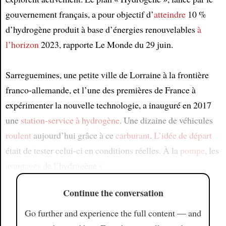
gouvernement français, a pour objectif d’
atteindre
10 %
d’hydrogène produit à base d’énergies renouvelables
à
l’horizon
2023, rapporte Le Monde du 29 juin.
Sarreguemines, une petite ville de Lorraine à la frontière
franco-allemande, et l’une des premières de France à
expérimenter la nouvelle technologie, a inauguré en 2017
une
station-service à hydrogène
. Une dizaine de véhicules
roulent
aujourd’hui grâce à ce
carburant
.
L’idée de départ
était de tester celui-ci en conditions réelles. À la
pompe
, les
avantages de l’hydrogène s
Continue the conversation
Go further and experience the full content — and