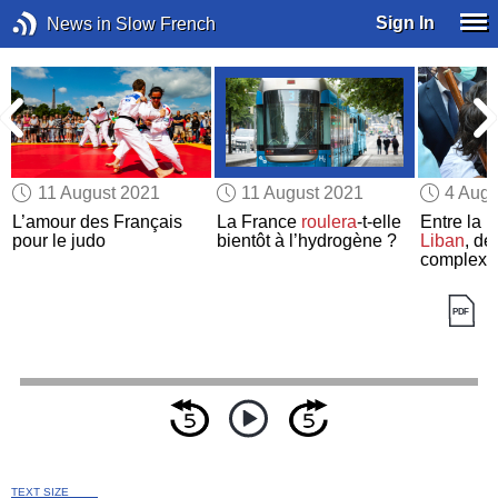
Sign In
News in Slow French
11 August 2021
11 August 2021
4 Augu
L’amour des Français
La France
roulera
-t-elle
Entre la F
pour le judo
bientôt à l’hydrogène ?
Liban
, de
complexe
TEXT SIZE