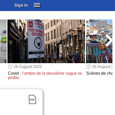
Sign In
SIGN IN
SUBSCRIBE
EDUCATIONAL LICENSES
GIFT CARDS
OTHER LANGUAGES
ABOUT US
ALEXA
26 August 2020
26 August 2
ADJUST COLORS
Covid :
l’ombre de la deuxième vague se
Scènes de chao
profile