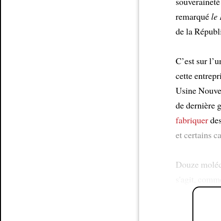
souveraineté
remarqué
le
de la Républ
C’est sur l’
cette entrepr
Usine Nouvel
de dernière 
fabriquer
des
et certains c
Douze molécu
s'agit, comm