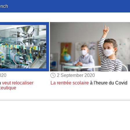
ench
020
2 September 2020
n
veut relocaliser
La rentrée scolaire
à l'heure du Covid
ceutique