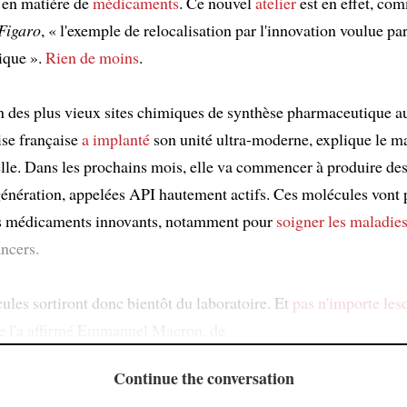
 en matière de
médicaments
. Ce nouvel
atelier
est en effet, com
 Figaro
, « l'exemple de relocalisation par l'innovation voulue par
ique ».
Rien de moins
.
un des plus vieux sites chimiques de synthèse pharmaceutique 
ise française
a implanté
son unité ultra-moderne, explique le m
le. Dans les prochains mois, elle va commencer à produire de
génération, appelées API hautement actifs. Ces molécules vont 
 médicaments innovants, notamment pour
soigner les maladies
ancers.
les sortiront donc bientôt du laboratoire. Et
pas n'importe les
e l'a affirmé Emmanuel Macron, de
Continue the conversation