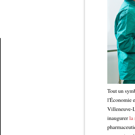
Article
Tout un symb
l'Économie e
Villeneuve-
inaugurer
la
pharmaceutiq