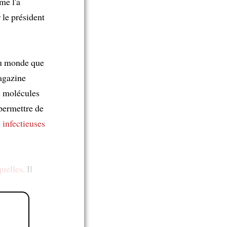
me l'a
 le président
au monde que
agazine
s molécules
permettre de
 infectieuses
quelles
. Il