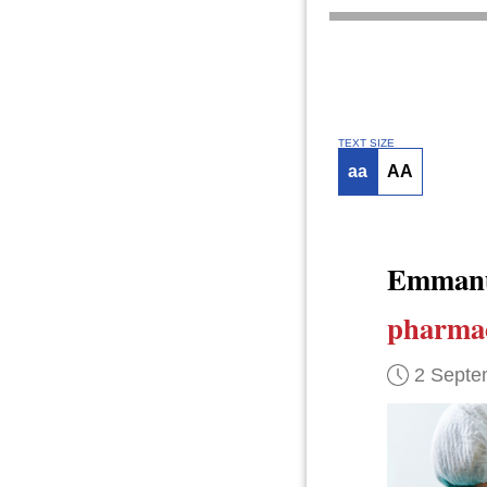
TEXT SIZE
aa
AA
Emmanu
pharma
2 Septe