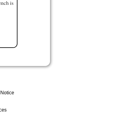
ench is
 Notice
ces