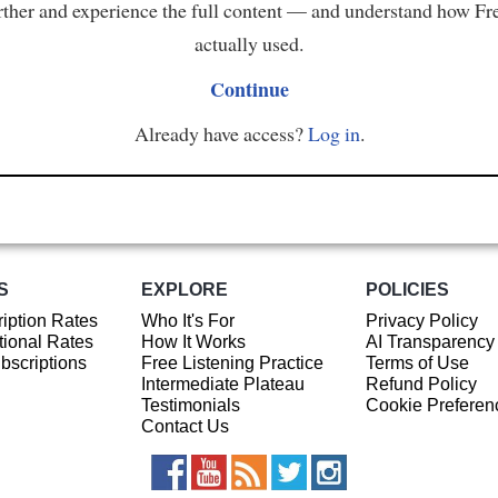
ther and experience the full content — and understand how Fr
actually used.
Continue
Already have access?
Log in
.
S
EXPLORE
POLICIES
iption Rates
Who It's For
Privacy Policy
ional Rates
How It Works
AI Transparency
ubscriptions
Free Listening Practice
Terms of Use
Intermediate Plateau
Refund Policy
Testimonials
Cookie Preferen
Contact Us