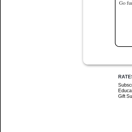
Go fur
RATE
Subscr
Educat
Gift S