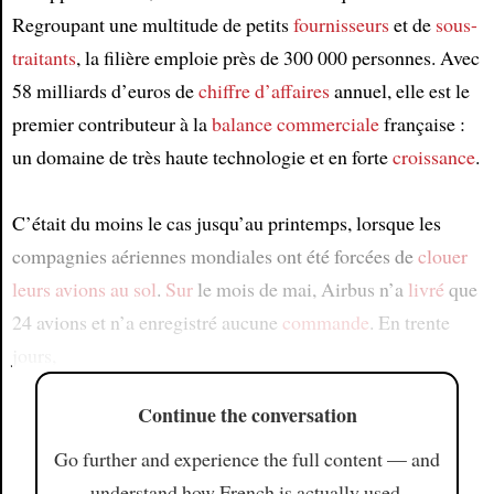
Regroupant une multitude de petits
fournisseurs
et de
sous-
traitants
, la filière emploie près de 300 000 personnes. Avec
58 milliards d’euros de
chiffre d’affaires
annuel, elle est le
premier contributeur à la
balance commerciale
française :
un domaine de très haute technologie et en forte
croissance
.
C’était du moins le cas jusqu’au printemps, lorsque les
compagnies aériennes mondiales ont été forcées de
clouer
leurs avions au sol
.
Sur
le mois de mai, Airbus n’a
livré
que
24 avions et n’a enregistré aucune
commande
. En trente
jours,
Continue the conversation
Go further and experience the full content — and
understand how French is actually used.