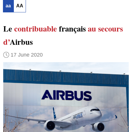
aa
AA
Le
contribuable
français
au secours
d’
Airbus
17 June 2020