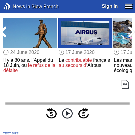
Sign In
News in Slow French
24 June 2020
17 June 2020
17 Ju
n
Il y a 80 ans, l’Appel du
Le
contribuable
français
Les mas
18 Juin, ou
le refus de la
au secours d’
Airbus
nouveau
défaite
écologiq
TEXT SIZE