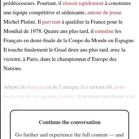
prédécesseurs. Pourtant, il
réussit rapidement
à construire
une équipe compétitive et séduisante,
autour du jeune
Michel Platini. Il
parvient
à qualifier la France pour le
Mondial de 1978. Quatre ans plus tard, il
emmène
les
Français en demi-finale de la Coupe du Monde en Espagne.
Il touche finalement le Graal deux ans plus tard, avec la
victoire, à Paris, dans le championnat d’Europe des
Nations.
Adepte du
beau jeu
et de l’attaque, il a surtout été,
pour
beaucoup de ses anciens joueurs
, le premier entraîneur à les
respect
Continue the conversation
Go further and experience the full content — and