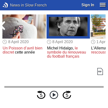
Sign In
News in Slow French
8 April 2020
8 April 2020
1 Apri
n
Un Poisson d’avril bien
Michel Hidalgo,
le
L’Allema
discret
cette année
symbole du renouveau
rescouss
du football français