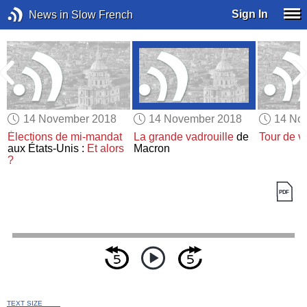
Sign In
News in Slow French
14 November 2018
14 November 2018
14 No
Élections de mi-mandat
La grande vadrouille
de
Tour de vi
aux États-Unis :
Et alors
Macron
?
TEXT SIZE