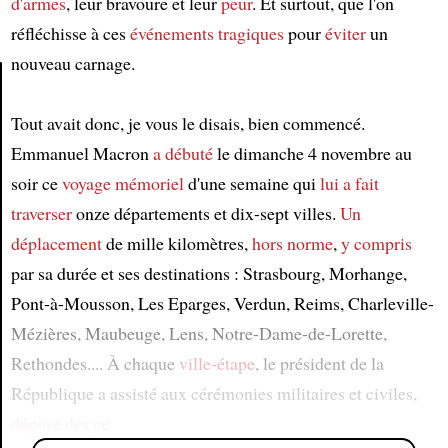
d'armes
, leur bravoure et leur
peur
. Et surtout, que l'on
réfléchisse à ces
événements tragiques
pour
éviter
un
nouveau carnage.
Tout avait donc, je vous le disais, bien commencé.
Article
Emmanuel Macron
a débuté
le dimanche 4 novembre au
soir ce
voyage mémoriel
d'une semaine qui
lui a fait
traverser
onze départements et dix-sept villes.
Un
déplacement
de mille kilomètres,
hors norme
,
y compris
par sa durée et ses destinations : Strasbourg, Morhange,
Pont-à-Mousson, Les Eparges, Verdun, Reims, Charleville-
Mézières, Maubeuge, Lens, Notre-Dame-de-Lorette,
Rethondes.... À chaque
ville-étape
, le président de la
République a assisté aux cérémonies militaires et civiles,
déposé des ge