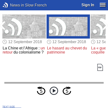
Sign In
News in Slow French
12 September 2018
12 September 2018
12 Se
La Chine et l’Afrique :
un
Le hasard au chevet du
La « guer
retour
du colonialisme ?
patrimoine
coquille 
TEXT SIZE