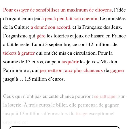
Pour essayer de sensibiliser un maximum de citoyens
, l’idée
d’organiser un jeu
a peu à peu fait son chemin
. Le ministère
de la Culture
a donné son accord
, et la Française des Jeux,
l’organisme qui
gère
les loteries et jeux de hasard en France
Article
a fait le reste. Lundi 3 septembre, ce sont 12 millions de
tickets à gratter
qui ont été mis en circulation. Pour la
somme de 15 euros, on peut
acquérir
les jeux « Mission
Patrimoine », qui
permettront aux plus chanceux
de
gagner
jusqu’à… 1,5 million d’euros.
Ceux qui n’ont pas eu cette chance pourront
se rattraper
sur
la loterie. À trois euros le billet, elle permettra de gagner
jusqu’à 13 millions d’euros lors du
tirage
exceptionnel
organisé cet