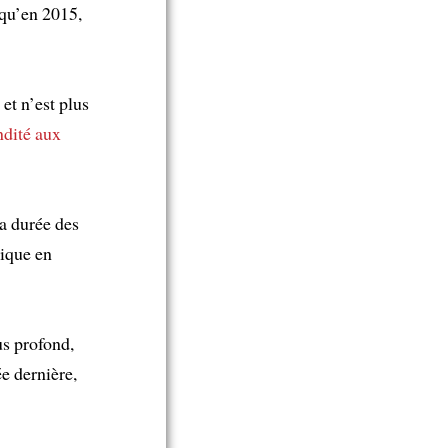
 qu’en 2015,
et n’est plus
ndité
aux
la durée des
mique en
s profond,
e dernière,