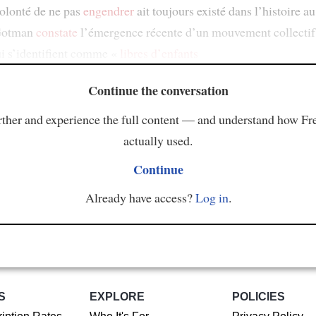
olonté de ne pas
engendrer
ait toujours existé dans l’histoire a
 Gotman
constate
l’émergence récente d’un mouvement collectif
i s’identifient comme «
libres d’enfants
Continue the conversation
ther and experience the full content — and understand how Fr
actually used.
Continue
Already have access?
Log in
.
S
EXPLORE
POLICIES