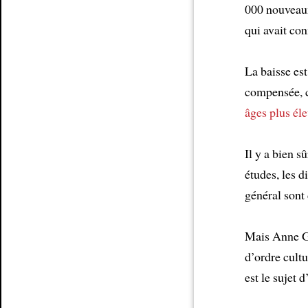
000 nouveaux
qui avait co
Article
La baisse es
compensée, c
âges plus él
Il y a bien s
études, les d
général sont
Mais Anne G
d’ordre cultu
est le sujet 