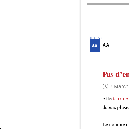
TEXT SIZE
aa
AA
Pas d’e
7 March
Si le
taux de 
depuis plusi
Le nombre de 