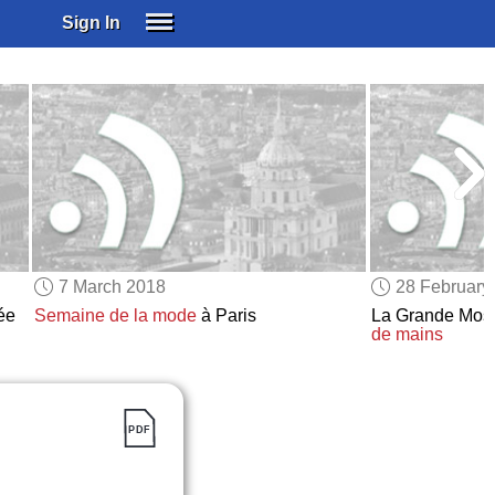
Sign In
SIGN IN
SUBSCRIBE
EDUCATIONAL LICENSES
GIFT CARDS
OTHER LANGUAGES
ABOUT US
ALEXA
7 March 2018
28 February
ADJUST COLORS
ée
Semaine de la mode
à Paris
La Grande Mos
de mains