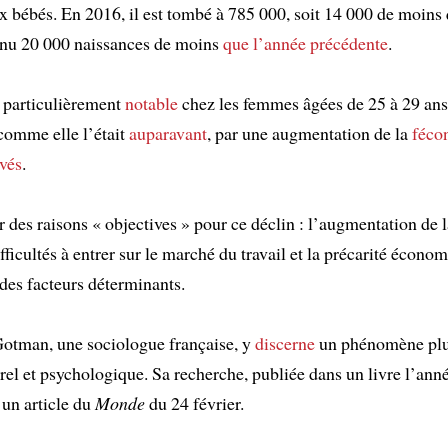
 bébés. En 2016, il est tombé à 785 000, soit 14 000 de moins
nnu 20 000 naissances de moins
que l’année précédente
.
t particulièrement
notable
chez les femmes âgées de 25 à 29 ans 
omme elle l’était
auparavant
, par une augmentation de la
féco
evés
.
ûr des raisons « objectives » pour ce déclin : l’augmentation de 
ifficultés à entrer sur le marché du travail et la précarité écono
 des facteurs déterminants.
otman, une sociologue française, y
discerne
un phénomène plu
rel et psychologique. Sa recherche, publiée dans un livre l’anné
d’un article du
Monde
du 24 février.