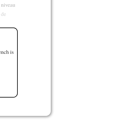
u niveau
 de
ench is