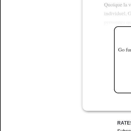
Quoique la v
individuel,
personnes qu
Go fur
RATE