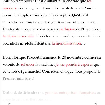
million d'emplois ! C'est d'autant plus énorme que
les
ouvriers
n'ont en général pas retrouvé de travail. Pour la
bonne et simple raison qu'il n'y en a plus. Qu'il s'est
délocalisé en Europe de l'Est, en Asie, ou ailleurs encore.
Des territoires entiers vivent sous
perfusion
de l'État. C'est
Article
la déprime assurée
. On s'étonnera ensuite que ces électeurs
potentiels ne plébiscitent pas
la mondialisation
…
Donc, lorsque l'exécutif annonce le 20 novembre dernier sa
volonté de
relancer
la machine,
je me prends à espérer
que
cette fois-ci ça marche. Concrètement, que nous propose le
Premier ministre ?
D'abord, de défendre nos
grandes entreprises françaises
, on
appelle cela des fleurons, cont