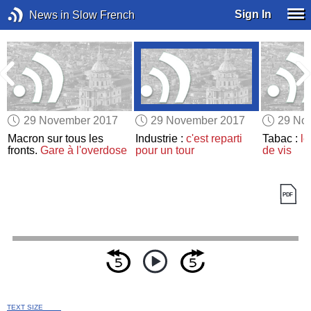
Sign In
News in Slow French
29 November 2017
29 November 2017
29 No
Macron sur tous les
Industrie :
c'est reparti
Tabac :
le
fronts.
Gare à l'overdose
pour un tour
de vis
TEXT SIZE