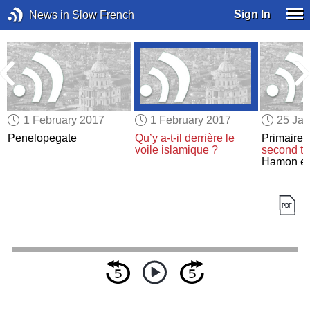
Sign In
News in Slow French
1 February 2017
1 February 2017
25 Jan
Penelopegate
Qu’y a-t-il derrière le
Primaires
voile islamique ?
second to
Hamon et