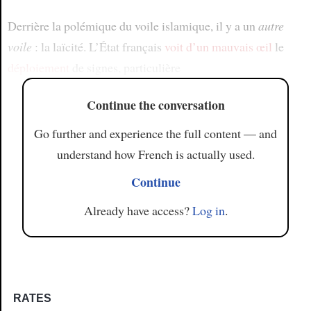
Derrière la polémique du voile islamique, il y a un
autre
voile
: la laïcité. L’État français
voit d’un mauvais œil
le
déploiement
de signes, particulière
Continue the conversation
Go further and experience the full content — and
understand how French is actually used.
Continue
Already have access?
Log in
.
RATES