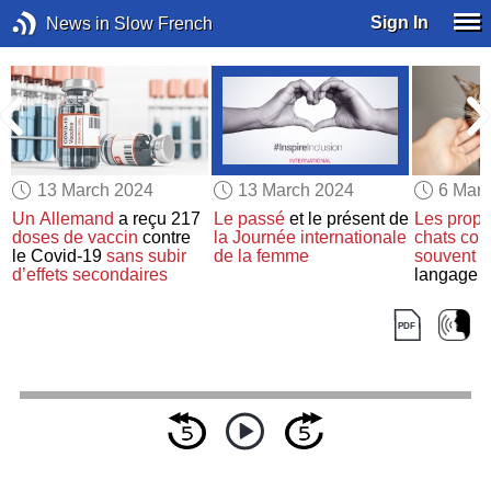
Sign In
News in Slow French
13 March 2024
13 March 2024
6 Mar
t
Un Allemand
a reçu 217
Le passé
et le présent de
Les propr
doses de vaccin
contre
la Journée internationale
chats
com
le Covid-19
sans subir
de la femme
souvent 
d’effets secondaires
langage