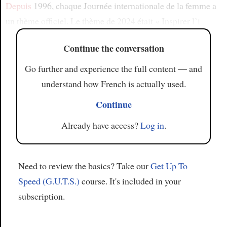
Depuis
1996, chaque Journée internationale de la femme a
un thème officiel. Le thème de 2024 était « Inspirer l’i
Continue the conversation
Go further and experience the full content — and
understand how French is actually used.
Continue
Already have access?
Log in
.
Need to review the basics? Take our
Get Up To
Speed (G.U.T.S.)
course. It's included in your
subscription.