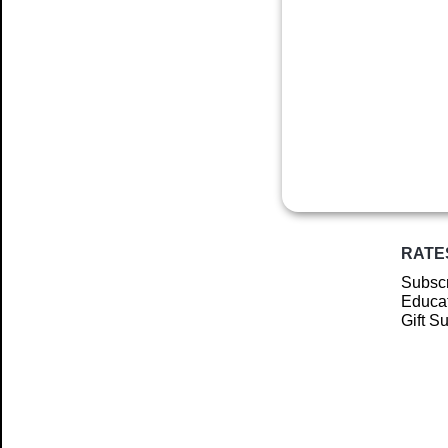
RATE
Subscr
Educat
Gift S