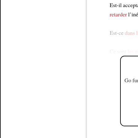
Est-il accep
retarder
l’in
Est-ce
dans l
Ce sont
les
Go fur