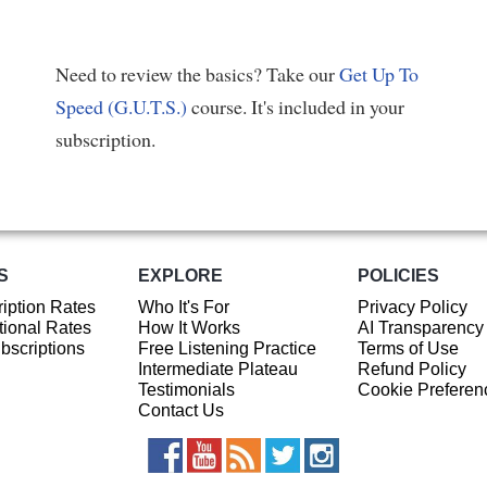
Need to review the basics? Take our
Get Up To
Speed (G.U.T.S.)
course. It's included in your
subscription.
S
EXPLORE
POLICIES
iption Rates
Who It's For
Privacy Policy
ional Rates
How It Works
AI Transparency
ubscriptions
Free Listening Practice
Terms of Use
Intermediate Plateau
Refund Policy
Testimonials
Cookie Preferen
Contact Us