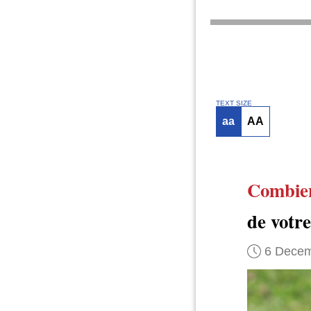
TEXT SIZE
aa
AA
Combie
de votr
6 Decem