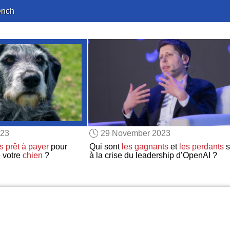
ench
023
29 November 2023
s prêt à payer
pour
Qui sont
les gagnants
et
les perdants
s
 votre
chien
?
à la crise du leadership d’OpenAI ?