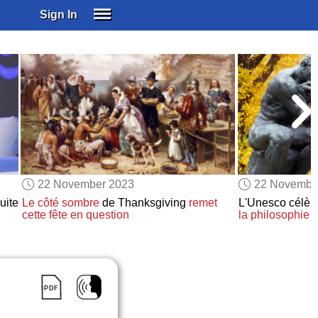
Sign In
SIGN IN
SUBSCRIBE
EDUCATIONAL LICENSES
GIFT CARDS
OTHER LANGUAGES
ABOUT US
ALEXA
22 November 2023
22 Novembe
ADJUST COLORS
uite
Le côté sombre
de Thanksgiving
remet
L'Unesco célè
cette fête en question
la philosophie