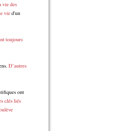
a vie
des
de vie
d'un
nt toujours
ens.
D’autres
tifiques ont
es clés
liés
oulève