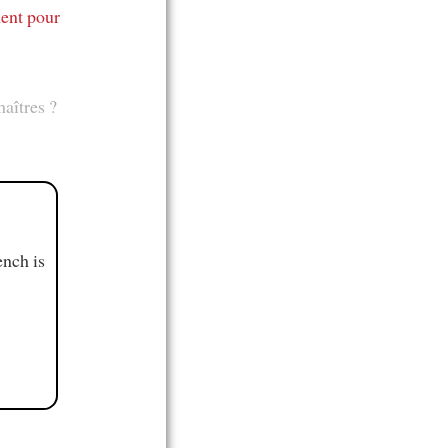
ent pour
aîtres ?
ench is