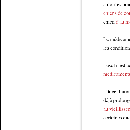
autorités po
chiens de c
chien
d'au m
Le médicam
les condition
Loyal n'est p
médicament
L’idée d’augm
déjà prolong
au vieilliss
certaines que