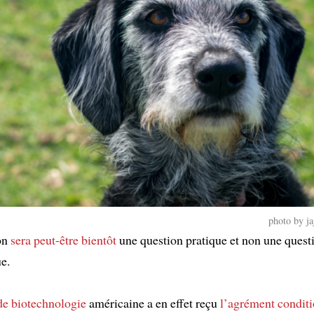
photo by ja
on
sera peut-être
bientôt
une question pratique et non une quest
e.
de biotechnologie
américaine a en effet reçu
l’agrément condit