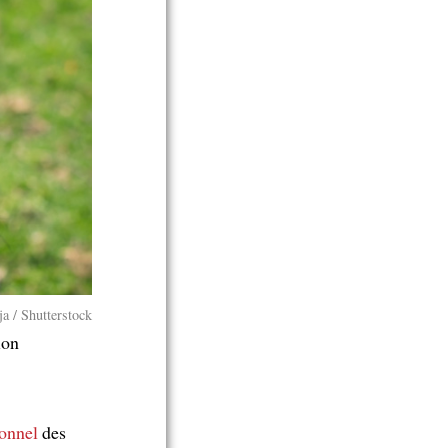
ja / Shutterstock
ion
ionnel
des