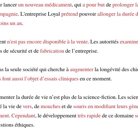
ur lancer
un nouveau médicament
, qui
a pour but
de
prolonger l
ompagnie
. L'entreprise Loyal
prétend
pouvoir
allonger
la durée 
oins un an
.
ent
n'est pas encore disponible
à la vente
. Les autorités
examine
s de sécurité et de
fabrication
de l’entreprise.
as la seule société qui cherche à
augmenter
la longévité des chi
s
font aussi l’objet d’essais cliniques
en ce moment.
enter la durée de vie n’est plus de la science-fiction. Les scien
é la vie de
vers
, de
mouches
et de
souris
en modifiant
leurs gèn
ement
.
Cependant
, le développement
très rapide
de ce domaine
s
stions éthiques.