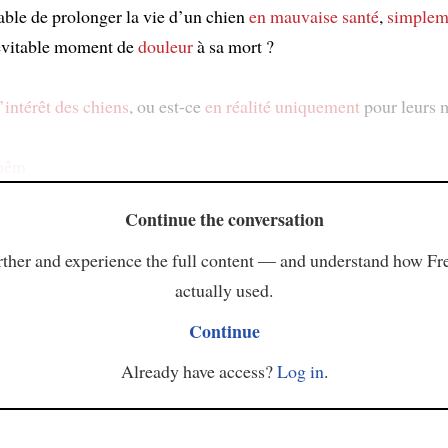
table de prolonger la vie d’un chien
en mauvaise santé
,
simplem
évitable moment de
douleur
à sa mort ?
’intérêt des chiens
, ou est-ce
en réalité
uniquement
pour leurs m
 mêm
Continue the conversation
ther and experience the full content — and understand how Fr
actually used.
Continue
Already have access?
Log in
.