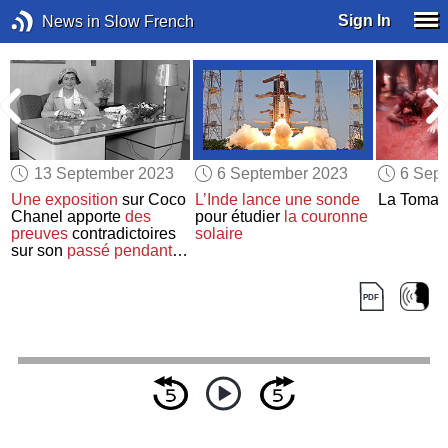
Sign In
News in Slow French
13 September 2023
6 September 2023
6 Sep
Une exposition
sur Coco
L’Inde lance
une sonde
La Tomat
Chanel apporte
des
pour étudier
la couronne
preuves
contradictoires
solaire
sur son
passé
pendant la
Seconde Guerre
mondiale