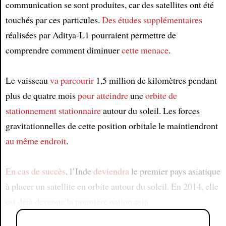
communication se sont produites, car des satellites ont été
touchés par ces particules.
Des études supplémentaires
réalisées par Aditya-L1 pourraient permettre de
comprendre comment diminuer
cette menace
.
Le vaisseau
va parcourir
1,5 million de kilomètres pendant
plus de quatre mois
pour atteindre
une
orbite de
stationnement stationnaire
autour du soleil. Les forces
gravitationnelles de cette position orbitale le maintiendront
au même endroit
.
En cas de succès
, l’Inde
deviendra
le premier pays asiatique
à placer un satellite en orbite autour du soleil. En 2014, elle
est déjà devenue la première nation asia