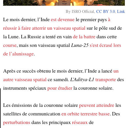
By ISRO Official,
CC BY 3.0
,
Link
Le mois dernier, l’Inde
est devenue
le premier pays
à
réussir à faire atterrir
un vaisseau spatial
sur le pôle sud de
la Lune. La Russie a tenté en vain
de la battre
dans cette
course
, mais son vaisseau spatial
Luna-25
s'est écrasé
lors
de l’alunissage
.
Après ce succès obtenu le mois dernier, l’Inde a lancé
un
autre vaisseau spatial
ce samedi.
L’Aditya-L1
transporte
des
instruments spéciaux
pour étudier
la couronne solaire.
Les émissions de la couronne solaire
peuvent atteindre
les
Article
satellites de communication
en orbite terrestre basse
. Des
perturbations
dans les principaux
réseaux
de