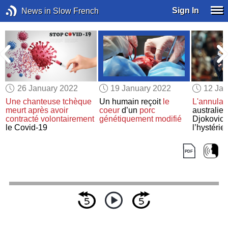
Sign In
News in Slow French
26 January 2022
19 January 2022
12 Jan
Une chanteuse tchèque
Un humain reçoit
le
L'annulat
meurt
après avoir
coeur
d’un
porc
australie
contracté
volontairement
génétiquement modifié
Djokovic
le Covid-19
l’hystérie