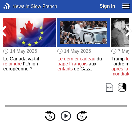
Sign In
News in Slow French
14 May 2025
14 May 2025
7 May
Le Canada va-t-il
Le dernier cadeau
du
Trump
ten
rejoindre
l’Union
pape François
aux
l'ordre m
européenne ?
enfants
de Gaza
après la 
mondiale