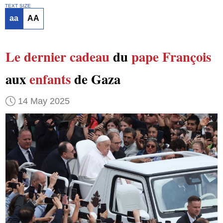
TEXT SIZE
aa
AA
Le dernier cadeau
du
pape François
aux
enfants
de Gaza
14 May 2025