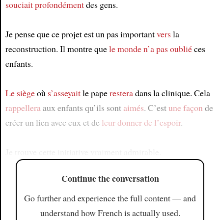
souciait profondément
des gens.
Je pense que ce projet est un pas important
vers
la
reconstruction. Il montre que
le monde
n’a pas oublié
ces
enfants.
Le siège
où
s’asseyait
le pape
restera
dans la clinique. Cela
rappellera
aux enfants qu’ils sont
aimés
. C’est
une façon
de
créer un lien avec eux et de
leur donner de l’espoir
.
Je trouve cette initiative vraiment admirable.
Continue the conversation
Go further and experience the full content — and
understand how French is actually used.