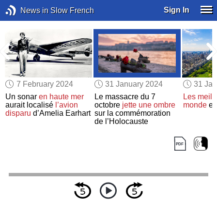
Sign In
News in Slow French
7 February 2024
31 January 2024
31 Jan
Un sonar
en haute mer
Le massacre du 7
Les meille
e
aurait localisé
l’avion
octobre
jette une ombre
monde
en
disparu
d’Amelia Earhart
sur la commémoration
de l’Holocauste