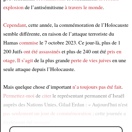
explosion
de l’antisémitisme
à travers le monde
.
Cependant
, cette année, la commémoration de l’Holocauste
semble différente, en raison de l’attaque terroriste du
Hamas
commise
le 7 octobre 2023. Ce jour-là, plus de 1
200 Juifs
ont été assassinés
et plus de 240 ont été
pris en
otage
.
Il s’agit
de la plus grande
perte de vies juives
en une
seule attaque depuis l’Holocauste.
Mais quelque chose d’important
n’a toujours pas été fait
.
Permettez-moi
de
citer
le représentant permanent d’Israël
auprès des Nations Unies, Gilad Erdan : « Aujourd'hui n'est
pas seulement
un jour de commémoration
; cette journée a
également été
instauré