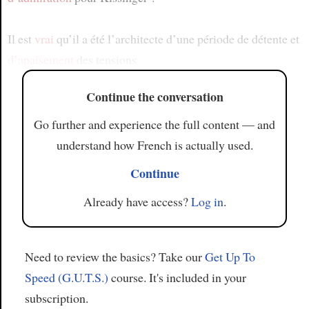
Il est
vrai
qu’il a été l’architecte d’une période de détente et
d’apaisement
des tensions
Continue the conversation
Go further and experience the full content — and
understand how French is actually used.
Continue
Already have access?
Log in
.
Need to review the basics? Take our
Get Up To
Speed (G.U.T.S.)
course. It's included in your
subscription.