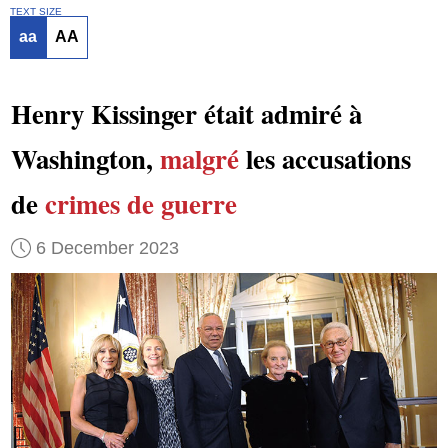
TEXT SIZE
aa
AA
Henry Kissinger était admiré à
Washington,
malgré
les accusations
de
crimes de guerre
6 December 2023