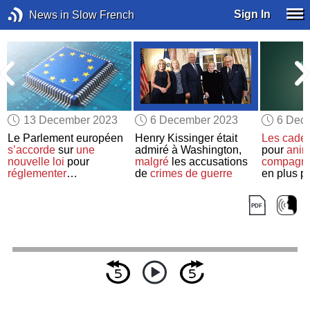
Sign In
News in Slow French
13 December 2023
6 December 2023
6 Dec
Le Parlement européen
Henry Kissinger était
Les cade
e
s’accorde
sur
une
admiré à Washington,
pour
anim
nouvelle loi
pour
malgré
les accusations
compagni
réglementer
de
crimes de guerre
en plus p
l’intelligence artificielle