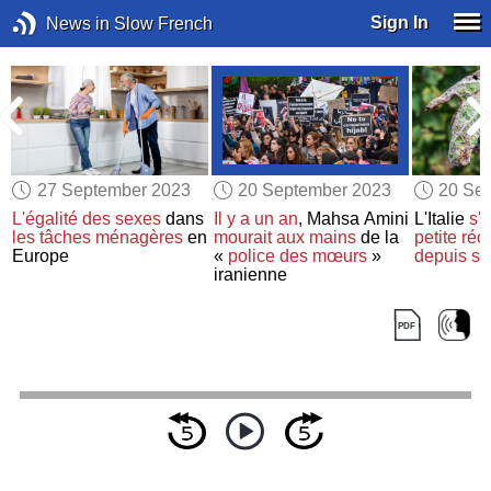
Sign In
News in Slow French
27 September 2023
20 September 2023
20 Se
L'égalité des sexes
dans
Il y a un an
, Mahsa Amini
L'Italie
s'
les tâches ménagères
en
mourait
aux mains
de la
petite réc
Europe
«
police des mœurs
»
depuis si
iranienne