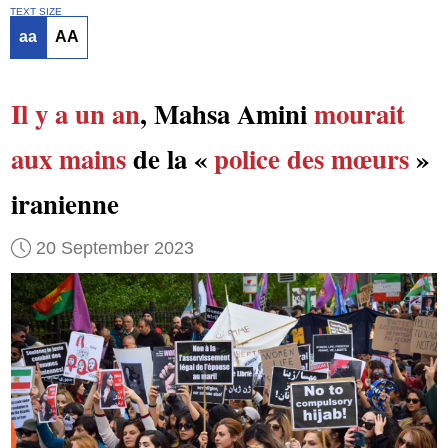
TEXT SIZE
aa
AA
Il y a un an
, Mahsa Amini
mourait
aux mains
de la «
police des mœurs
»
iranienne
20 September 2023