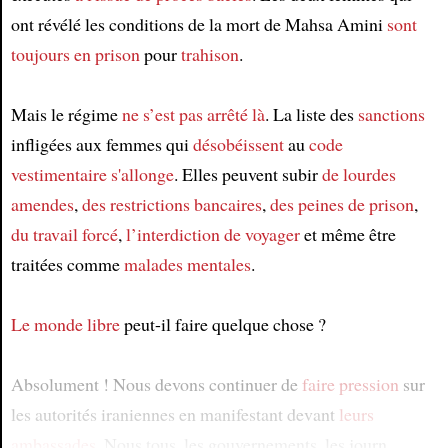
ont révélé les conditions de la mort de Mahsa Amini
sont
toujours en prison
pour
trahison
.
Mais le régime
ne s’est pas arrêté là
. La liste des
sanctions
infligées aux femmes qui
désobéissent
au
code
vestimentaire
s'allonge
. Elles peuvent subir
de lourdes
amendes
,
des restrictions bancaires
,
des peines de prison
,
du travail forcé
,
l’interdiction de voyager
et même être
traitées comme
malades mentales
.
Le monde libre
peut-il faire quelque chose ?
Absolument ! Nous devons continuer de
faire pression
sur
les autorités iraniennes en manifestant devant
leurs
ambassades
. Nous tous, les gouvernements, les journ