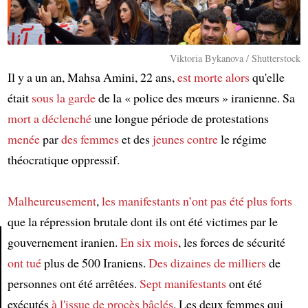
Viktoria Bykanova / Shutterstock
Il y a un an, Mahsa Amini, 22 ans,
est morte
alors
qu'elle
était
sous la garde
de la « police des mœurs » iranienne. Sa
mort
a déclenché
une longue période de protestations
menée
par
des femmes
et des
jeunes
contre
le régime
théocratique oppressif.
Malheureusement
,
les manifestants
n’ont pas été plus forts
que la répression brutale dont ils ont été victimes par le
gouvernement iranien.
En six mois
, les forces de sécurité
ont tué
plus de 500 Iraniens.
Des dizaines de milliers
de
Article
personnes ont été arrêtées.
Sept manifestants
ont été
exécutés
à l'issue de
procès bâclés
. Les deux femmes qui