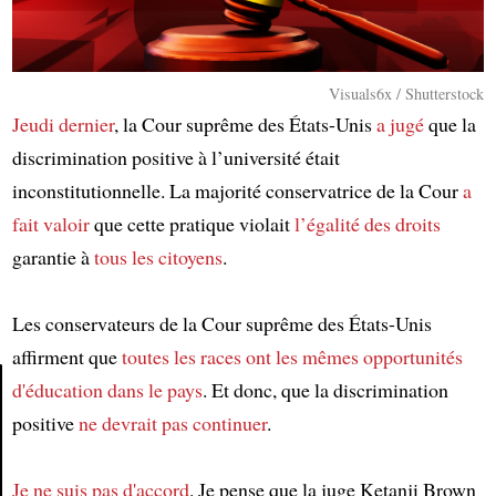
Visuals6x / Shutterstock
Jeudi dernier
, la Cour suprême des États-Unis
a jugé
que la
discrimination positive à l’université était
inconstitutionnelle. La majorité conservatrice de la Cour
a
fait valoir
que cette pratique violait
l’égalité des droits
garantie à
tous les citoyens
.
Les conservateurs de la Cour suprême des États-Unis
affirment que
toutes les races
ont les mêmes opportunités
d'éducation
dans le pays
. Et donc, que la discrimination
positive
ne devrait pas continuer
.
Article
Je ne suis pas d'accord
. Je pense que la juge Ketanji Brown