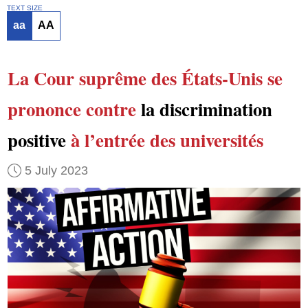
TEXT SIZE
aa
AA
La Cour suprême des États-Unis
se
prononce contre
la discrimination
positive
à l’entrée des universités
5 July 2023