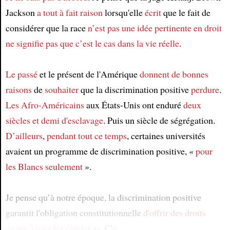
Jackson
a tout à fait raison
lorsqu'elle
écrit
que le fait de
considérer que la race
n’est pas une idée pertinente en droit
ne signifie pas
que c’est le cas
dans la vie réelle
.
Le passé
et le présent de l'Amérique
donnent de bonnes
raisons
de
souhaiter
que la discrimination positive
perdure
.
Les Afro-Américains
aux États-Unis ont enduré
deux
siècles et demi
d'esclavage
. Puis un siècle de ségrégation.
D’ailleurs
,
pendant tout ce temps
, certaines universités
avaient un programme de discrimination positive, «
pour
les Blancs seulement
».
Je pense qu’à notre époque, la discrimination positive
garantit l'obligation constitutionnelle
d'offrir des droits
égaux
à tous les candidats
. C'e