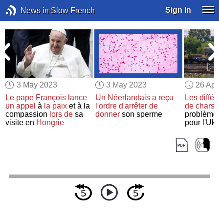
Sign In
News in Slow French
3 May 2023
3 May 2023
26 Apr
Le pape François
lance
Un Néerlandais
a reçu
Les diffé
un appel
à
la paix
et à la
l'ordre
d'arrêter de
de chars
c
compassion
lors de
sa
donner
son sperme
problèmes
e
visite en
Hongrie
pour l'Ukr
alliés