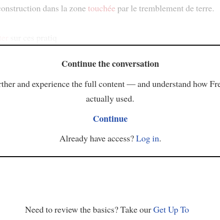
construction dans la zone
touchée
par le tremblement de terre.
ter
sur ces pratiq
Continue the conversation
ther and experience the full content — and understand how Fr
actually used.
Continue
Already have access?
Log in
.
Need to review the basics? Take our
Get Up To