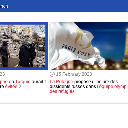
ench
023
15 February 2023
ophe
en
Turquie
aurait-t-
La Pologne
propose d'inclure des
tre
évitée
?
dissidents russes dans
l'équipe olymp
des réfugiés