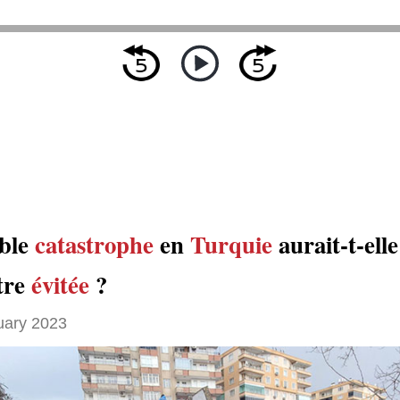
ible
catastrophe
en
Turquie
aurait-t-ell
tre
évitée
?
uary 2023