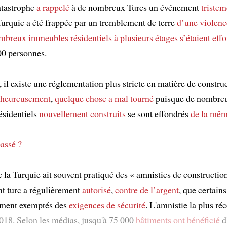
atastrophe
a rappelé
à de nombreux Turcs un événement
tristem
Turquie a été frappée par un tremblement de terre
d’une violenc
breux immeubles résidentiels à plusieurs étages
s’étaient eff
00 personnes.
 il existe une réglementation plus stricte en matière de constru
heureusement
,
quelque chose
a mal tourné
puisque de nombre
ésidentiels
nouvellement construits
se sont effondrés
de la mêm
passé ?
 la Turquie ait souvent pratiqué des « amnisties de constructio
t turc a régulièrement
autorisé
,
contre de l’argent
, que certains
ement exemptés des
exigences de sécurité
. L'amnistie la plus ré
018. Selon les médias, jusqu'à 75 000
bâtiments
ont bénéficié
d