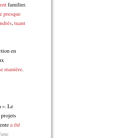
ent
familier.
e presque
ondrés
,
tuant
ction en
ux
e manière
.
n ». Le
 projets
cente
a été
'une