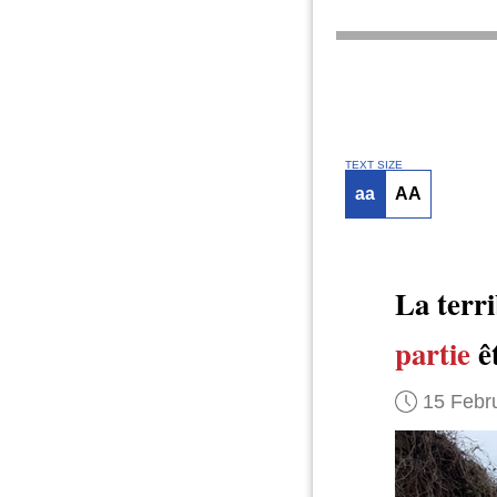
TEXT SIZE
aa
AA
La terr
partie
ê
15 Febr