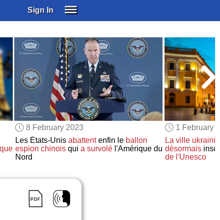
Sign In
SIGN IN
SUBSCRIBE
EDUCATIONAL LICENSES
GIFT CARDS
OTHER LANGUAGES
ABOUT US
ALEXA
8 February 2023
1 February 
ADJUST COLORS
Les États-Unis
abattent
enfin le
ballon
La ville ukraini
ique
espion chinois
qui
a survolé
l'Amérique du
désormais
inscr
Nord
de l'Unesco