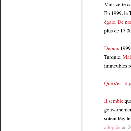
Mais cette c
En 1999, la 
égale
.
De nom
plus de 17 0
Depuis
1999,
Turquie.
Mal
immeubles r
Que s'est-il 
Il semble
que
gouvernemen
soient légal
adoptée
en 2