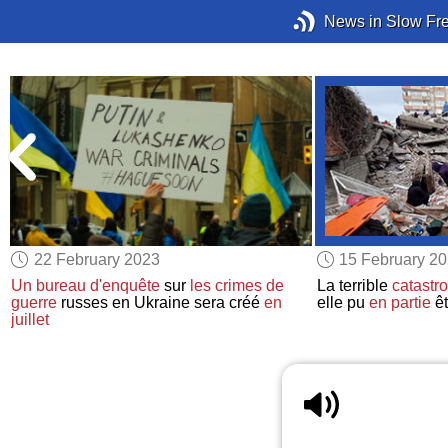
News in Slow Fr
22 February 2023
15 February 2
Un bureau d'enquête
sur
les crimes de
La terrible
catastr
guerre
russes en Ukraine sera créé
en
elle pu
en partie
ê
juillet