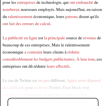
pour les
entreprises
de technologie, qui
ont embauché
de
nombreux
nouveaux employés. Mais aujourd'hui, en raison
du
ralentissement
économique, leurs
patrons
disent qu'ils
ont fait des erreurs de calcul
.
La publicité
en ligne
est
la principale
source de
revenus
de
beaucoup de ces entreprises. Mais le ralentissement
économique
a contraint
leurs clients à
réduire
considérablement
les budgets publicitaires
.
À leur tour
, ces
entreprises ont dû réduire
leurs effectifs
.
Le cas de Twitter est
un peu
différent.
Après avoir dépensé
des milliards
pour
racheter
Twitter, Elon Musk veut
rentabiliser
l'entreprise, ce qui est
compréhensible
.