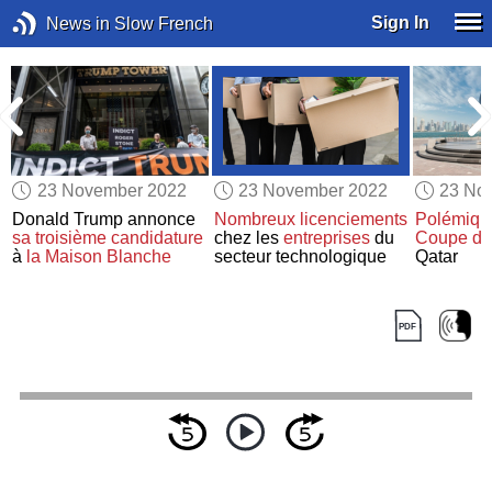
Sign In
News in Slow French
23 November 2022
23 November 2022
23 No
Donald Trump annonce
Nombreux
licenciements
Polémiqu
sa troisième candidature
chez les
entreprises
du
Coupe d
à
la Maison Blanche
secteur technologique
Qatar