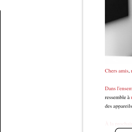
Article
Chers amis
,
Dans l'ense
ressemble à
des appareil
À la prochain