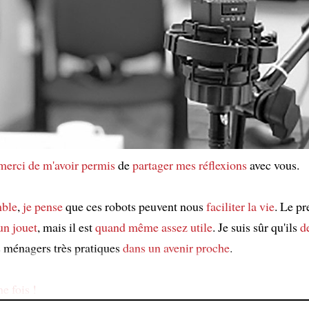
merci de m'avoir permis
de
partager mes réflexions
avec vous.
mble
,
je pense
que ces robots peuvent nous
faciliter la vie
. Le p
un jouet
, mais il est
quand même
assez utile
. Je suis sûr qu'ils
d
s ménagers très pratiques
dans un avenir proche
.
e fois !