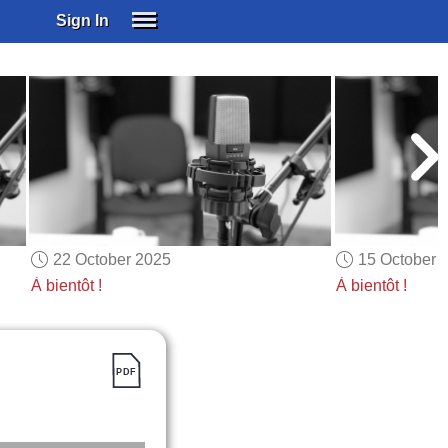
Sign In
SIGN IN
SUBSCRIBE
EDUCATIONAL LICENSES
GIFT CARDS
OTHER LANGUAGES
ABOUT US
ALEXA
22 October 2025
15 October 
ADJUST COLORS
À bientôt !
À bientôt !