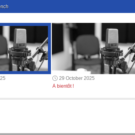
ench
025
29 October 2025
À bientôt !