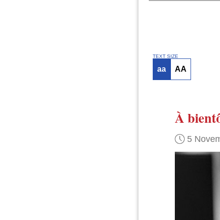
TEXT SIZE
aa
AA
À bientô
5 Novem