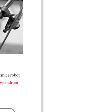
remier robot
eviendront