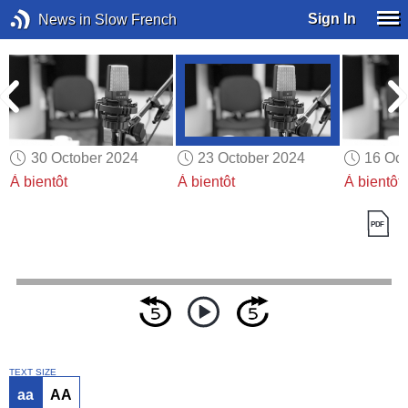
Sign In
News in Slow French
30 October 2024
23 October 2024
16 Oct
À bientôt
À bientôt
À bientôt
TEXT SIZE
aa
AA