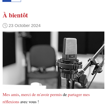
À bientôt
23 October 2024
Mes amis
,
merci de m'avoir permis
de
partager mes
réflexions
avec vous !