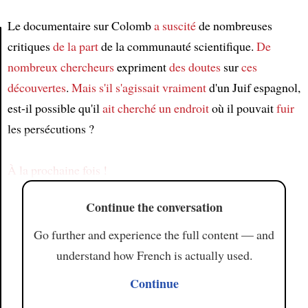
Le documentaire sur Colomb
a suscité
de nombreuses
critiques
de la part
de la communauté scientifique.
De
nombreux chercheurs
expriment
des doutes
sur
ces
Article
découvertes
.
Mais s'il s'agissait vraiment
d'un Juif espagnol,
est-il possible qu'il
ait cherché
un endroit
où il pouvait
fuir
les persécutions ?
À la prochaine fois !
Continue the conversation
Go further and experience the full content — and
understand how French is actually used.
Continue