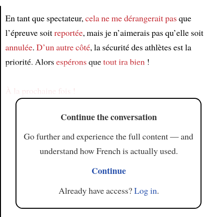
En tant que spectateur,
cela ne me dérangerait pas
que
l’épreuve soit
reportée
, mais je n’aimerais pas qu’elle soit
Article
annulée
.
D’un autre côté
, la sécurité des athlètes est la
priorité. Alors
espérons
que
tout ira bien
!
À la prochaine fois !
Continue the conversation
Go further and experience the full content — and
understand how French is actually used.
Continue
Already have access?
Log in
.