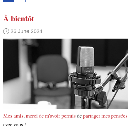
À bientôt
26 June 2024
Mes amis
,
merci de m'avoir permis
de
partager mes pensées
avec vous !