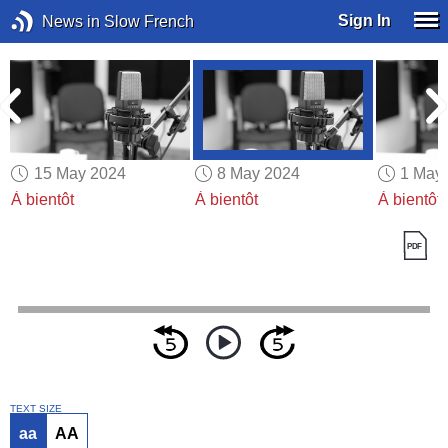
Sign In
News in Slow French
15 May 2024
8 May 2024
1 May
À bientôt
À bientôt
À bientôt
TEXT SIZE
aa
AA