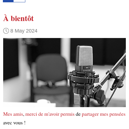
À bientôt
8 May 2024
Mes amis
,
merci de m'avoir permis
de
partager mes pensées
avec vous !