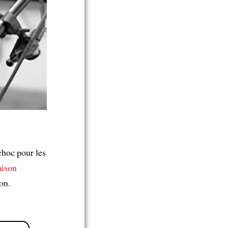
choc pour les
aison
on.