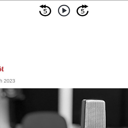
ôt
h 2023