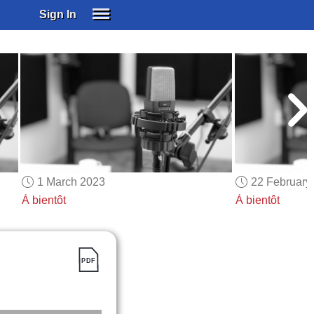
Sign In
SIGN IN
SUBSCRIBE
EDUCATIONAL LICENSES
GIFT CARDS
OTHER LANGUAGES
ABOUT US
ALEXA
1 March 2023
22 February
ADJUST COLORS
À bientôt
À bientôt