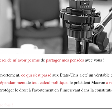
erci de m’avoir permis
de
partager mes pensées
avec vous !
'avortement,
ce qui s'est passé
aux États-Unis a été un véritable 
dépendamment
de
tout calcul politique
, le président Macron
a r
rotéger le droit à l'avortement en l’inscrivant dans la constituti
e fois !