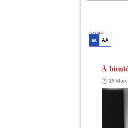
TEXT SIZE
aa
AA
À bient
15 Marc