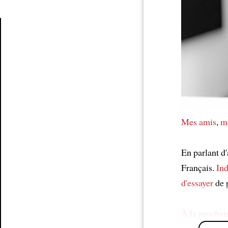
Article
Mes amis
,
m
En parlant d
Français.
In
d'essayer
de p
À la prochain