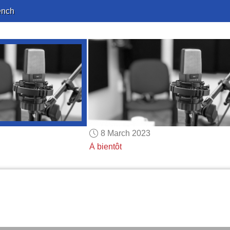
ench
8 March 2023
À bientôt