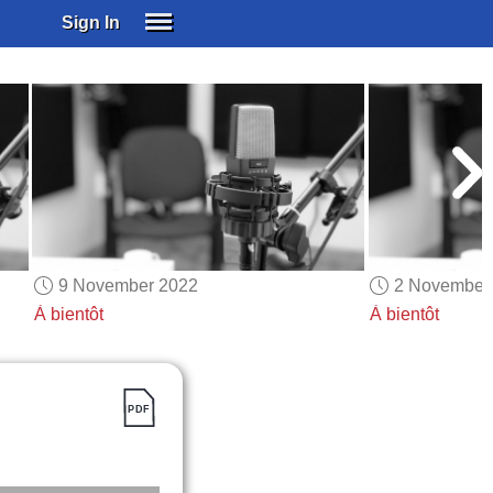
Sign In
SIGN IN
SUBSCRIBE
EDUCATIONAL LICENSES
GIFT CARDS
OTHER LANGUAGES
ABOUT US
ALEXA
9 November 2022
2 November
ADJUST COLORS
À bientôt
À bientôt