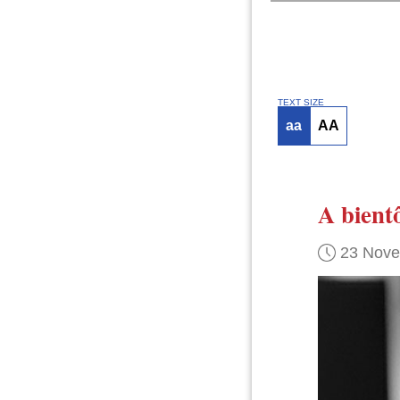
TEXT SIZE
aa
AA
A bient
23 Nov