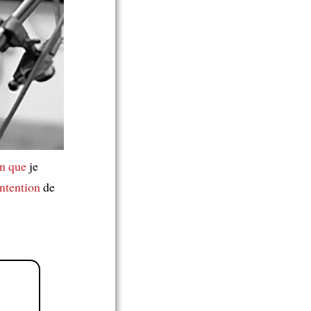
n que
je
'intention
de