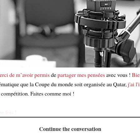
erci de m’avoir permis
de
partager mes pensées
avec vous !
Bie
ématique que la Coupe du monde soit organisée au Qatar,
j'ai l
 compétition. Faites comme moi !
e fois !
Continue the conversation