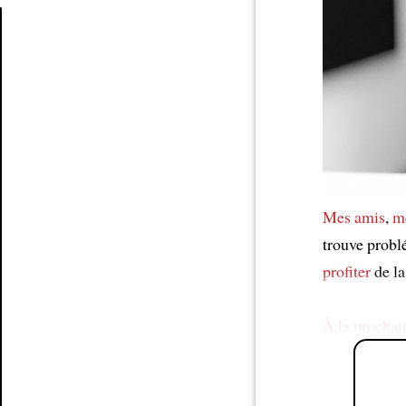
Article
Mes amis
,
m
trouve probl
profiter
de la
À la prochain