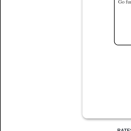
Go fur
RATE