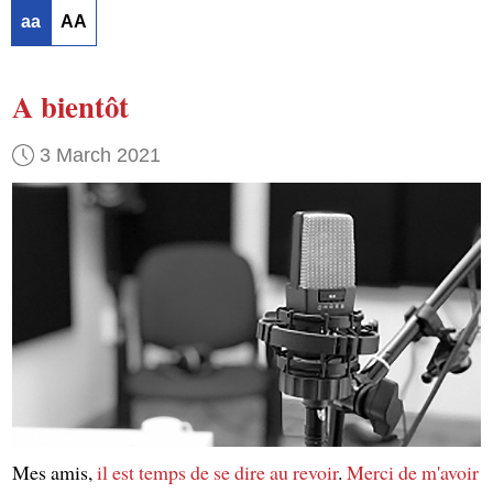
aa
AA
A bientôt
3 March 2021
Mes amis,
il est temps de se dire au revoir
.
Merci de m'avoir