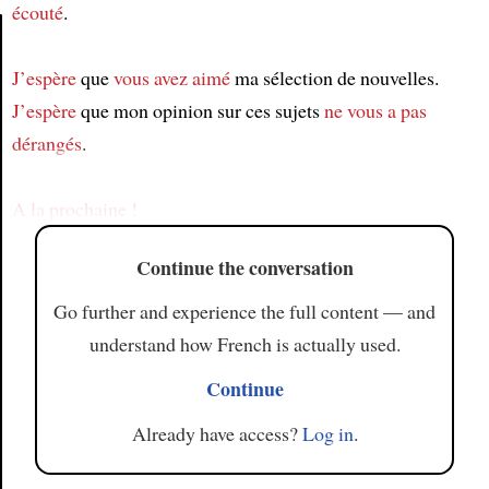
écouté
.
J’espère
que
vous avez aimé
ma sélection de nouvelles.
Article
J’espère
que mon opinion sur ces sujets
ne vous a pas
dérangés
.
A la prochaine !
Continue the conversation
Go further and experience the full content — and
understand how French is actually used.
Continue
Already have access?
Log in
.