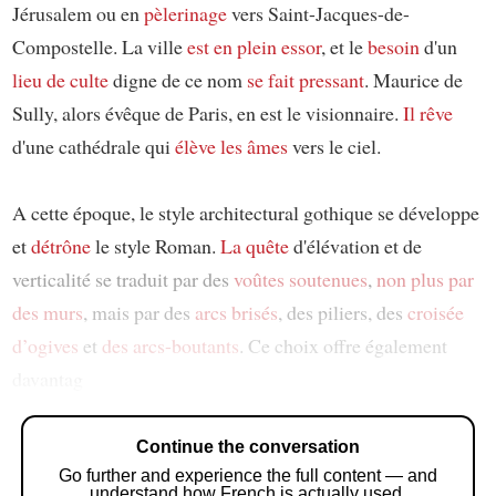
Jérusalem ou en
pèlerinage
vers Saint-Jacques-de-
Compostelle. La ville
est en plein essor
, et le
besoin
d'un
lieu de culte
digne de ce nom
se fait pressant
. Maurice de
Sully, alors évêque de Paris, en est le visionnaire.
Il rêve
d'une cathédrale qui
élève les âmes
vers le ciel.
A cette époque, le style architectural gothique se développe
et
détrône
le style Roman.
La quête
d'élévation et de
verticalité se traduit par des
voûtes
soutenues
,
non plus par
des murs
, mais par des
arcs brisés
, des piliers, des
croisée
d’ogives
et
des arcs-boutants
. Ce choix offre également
davantag
Continue the conversation
Go further and experience the full content — and
understand how French is actually used.