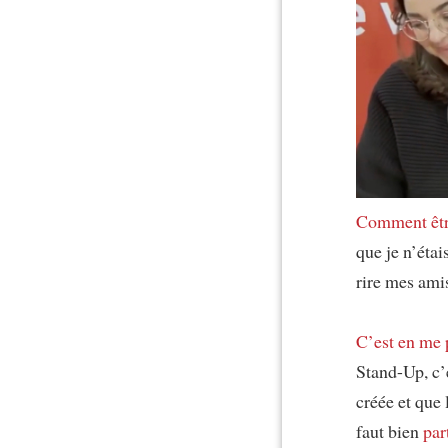
Comment êtr
que je n’étai
rire mes ami
C’est en me 
Stand-Up, c’e
créée et que
faut bien
par