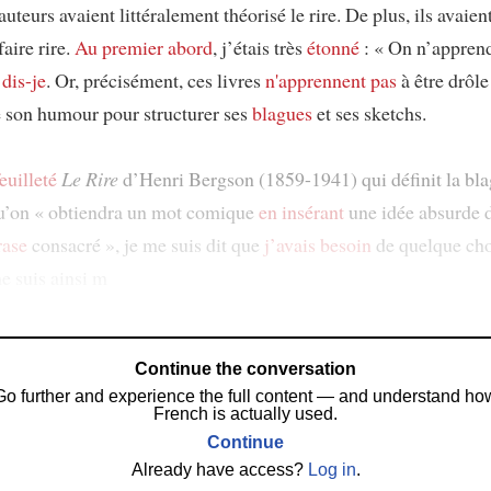
auteurs avaient littéralement théorisé le rire. De plus, ils avaien
aire rire.
Au premier abord
, j’étais très
étonné
: « On n’apprend
dis-je
. Or, précisément, ces livres
n'apprennent pas
à être drôl
 son humour pour structurer ses
blagues
et ses sketchs.
feuilleté
Le Rire
d’Henri Bergson (1859-1941) qui définit la bl
u’on « obtiendra un mot comique
en insérant
une idée absurde 
rase
consacré », je me suis dit que
j’avais besoin
de quelque cho
e suis ainsi m
Continue the conversation
Go further and experience the full content — and understand ho
French is actually used.
Continue
Already have access?
Log in
.