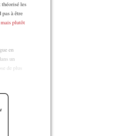
t théorisé les
 pas à être
e
mais plutôt
ague en
dans un
se de plus
w