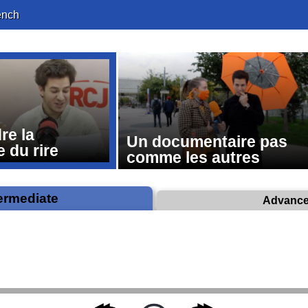
ench
re la
Un documentaire pas
 du rire
comme les autres
ermediate
Advanc