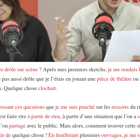
e drôle
sur scène
? Après mes premiers sketchs,
je me rendais
s pas aussi drôle que je l’étais en jouant une
pièce de théâtre
ou 
s. Quelque chose
clochait
.
posant ces questions
que
je me suis penché
sur les
ressorts
du ri
st faire rire
à partir de rien
, à partir d’une situation que l’on a
 l’on
partage
avec le public. Mais alors, comment trouver cette si
tir de
quelque chose !
En feuilletant
plusieurs
ouvrages
,
je me s