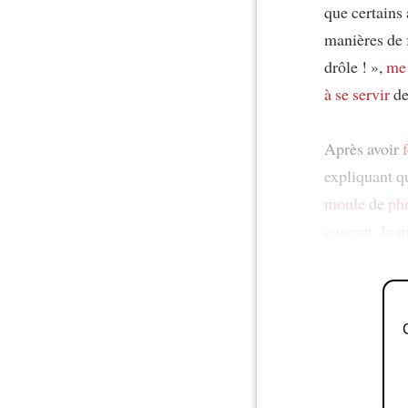
que certains 
manières de f
drôle ! »,
me 
à se servir
de
Après avoir
expliquant q
moule
de
ph
concret. Je m