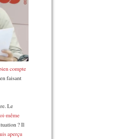
 bien compte
en faisant
re. Le
soi-même
tuation ? Il
uis aperçu