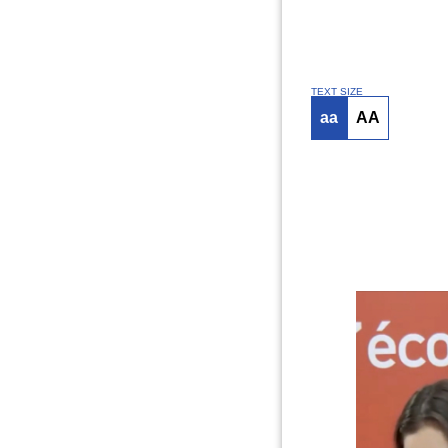
TEXT SIZE
aa
AA