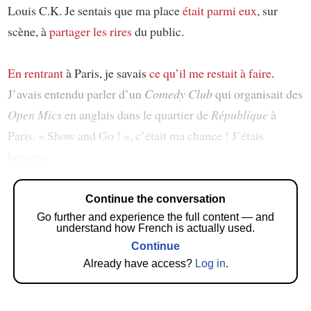
Louis C.K. Je sentais que ma place
était parmi eux
, sur
scène, à
partager les rires
du public.
En rentrant
à Paris, je savais
ce qu’il me restait à faire
.
J’avais entendu parler d’un
Comedy Club
qui organisait des
Open Mics
en anglais dans le quartier de
République
à
Paris. « Show and Go ! », c’était ma chance ! J’étais
heureux
Continue the conversation
Go further and experience the full content — and
understand how French is actually used.
Continue
Already have access?
Log in
.