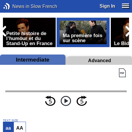
Sign In
News in Slow French
Petite histoire de
Ma première fois
l’humour et du
sur scène
Stand-Up en France
Le Bide
Intermediate
Advanced
TEXT SIZE
aa
AA