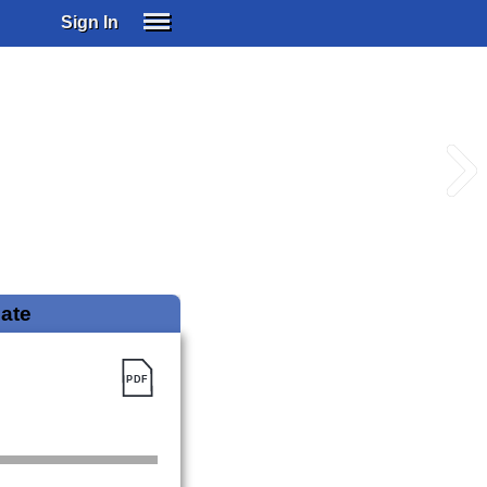
Sign In
SIGN IN
SUBSCRIBE
EDUCATIONAL LICENSES
GIFT CARDS
OTHER LANGUAGES
ABOUT US
ALEXA
ADJUST COLORS
iate