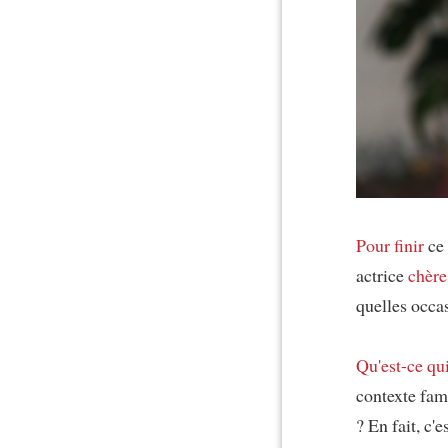
Pour finir
ce 
actrice
chère
quelles occa
Qu'est-ce qu
contexte fami
? En fait, c'