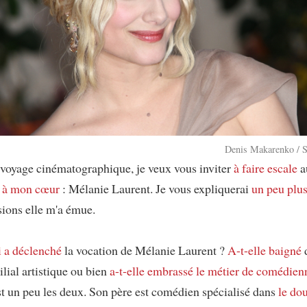
Denis Makarenko / S
voyage cinématographique, je veux vous inviter
à faire escale
a
 à mon cœur
: Mélanie Laurent. Je vous expliquerai
un peu plus
sions elle m'a émue.
i a déclenché
la vocation de Mélanie Laurent ?
A-t-elle baigné
lial artistique ou bien
a-t-elle embrassé
le métier de comédien
est un peu les deux. Son père est comédien spécialisé dans
le do