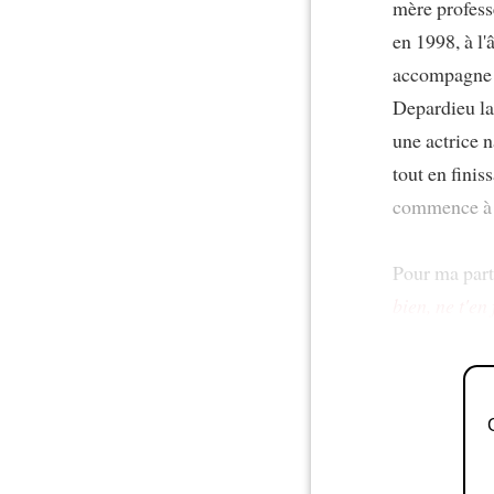
mère profess
en 1998, à l'
accompagne
Depardieu l
une actrice n
tout en finis
commence à o
Pour ma part
bien, ne t'en