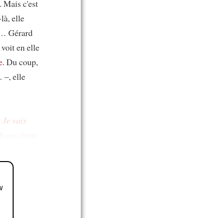
. Mais c'est
là, elle
à… Gérard
l voit en elle
e
. Du coup,
–, elle
r
Je vais
li
qui cherc
w