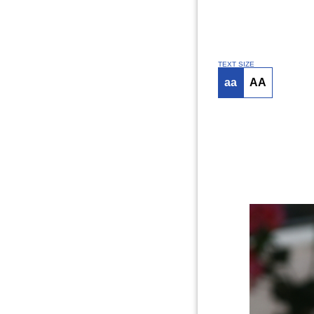
TEXT SIZE
aa
AA