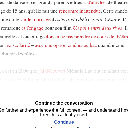
eur de danse et ses grands-parents éditeurs
d'affiches
de théâtre
âge de 15 ans, qu'elle fait une
rencontre inattendue
. Cette année-
 une amie
sur le tournage
d'
Astérix et Obélix contre César
et l
a remarque
et l'engage
pour son film
Un pont entre deux rives
. I
aturelle et l'encourage
donc
à ne pas prendre de cours de théâtr
sant
sa scolarité
–
avec une option cinéma
au bac
quand même… 
btenir des rôles.
, c'est en 2006 que
j'ai découvert
Mélanie Laurent en allant voi
 fais pas
de Philippe Lioret. Quel rôle émouvant que celui de Li
Continue the conversation
Go further and experience the full content — and understand ho
French is actually used.
Continue