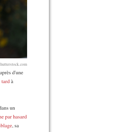
hutterstock.com
uprès d'une
 tard
à
dans un
ne
par hasard
ublage
, sa