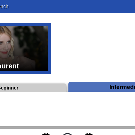
ench
aurent
Intermed
Beginner