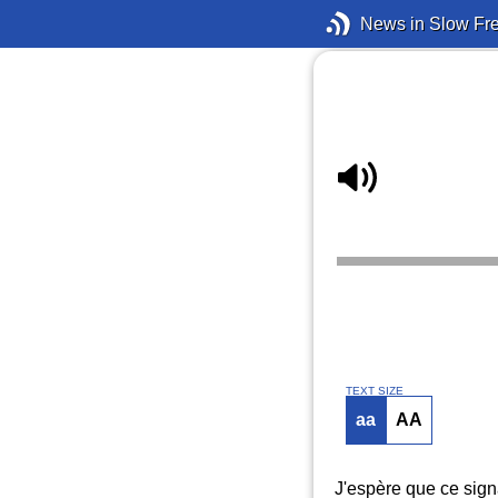
News in Slow Fr
TEXT SIZE
aa
AA
J'espère que ce sign