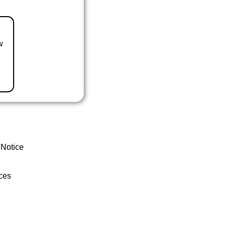
w
 Notice
ces