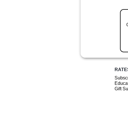
RATE
Subscr
Educat
Gift S