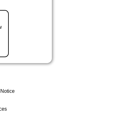
w
 Notice
ces