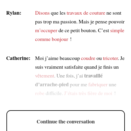
Rylan:
Disons
que les
travaux de couture
ne sont
pas trop ma passion. Mais je pense pouvoir
m’occuper
de ce petit bouton. C’est
simple
comme bonjour
!
Catherine:
Moi j’aime beaucoup
coudre
ou
tricoter
. Je
suis vraiment satisfaite quand je finis un
travaillé
vêtement
. Une fois, j’ai
d’arrache-pied
pour me
fabriquer
une
robe
difficile.
J’étais très fière de moi
!
Continue the conversation