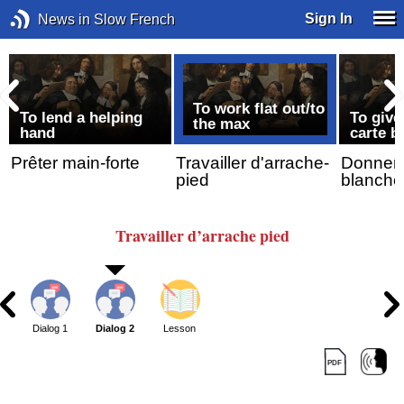
Sign In
News in Slow French
To work flat out/to
-
To lend a helping
To giv
the max
hand
carte b
Prêter main-forte
Travailler d'arrache-
Donner/l
pied
blanche
Travailler
d’arrache
pied
Dialog 1
Dialog 2
Lesson