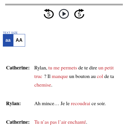
TEXT SIZE
aa
AA
Catherine:
Rylan,
tu me permets
de te dire
un petit
truc
? Il
manque
un bouton au
col
de ta
chemise
.
Rylan:
Ah mince… Je le
recoudrai
ce soir.
Catherine:
Tu n’as pas l’air enchanté
.