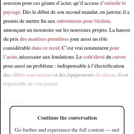
aversion pour ces géants d’acier, qu’il accuse
d’enlaidir
le
paysage
. Dès le début de son second mandat, en janvier, il a
promis de mettre fin aux
subventions pour l'éolien
,
annonçant un moratoire sur les nouveaux projets. La hausse
du prix
des matières premières
joue aussi un rôle
considérable
dans ce recul
. C’est vrai notamment
pour
l’acier
, nécessaire aux fondations. Le
coût élevé
du
cuivre
pose aussi un problème : indispensable à l’électrification
des
câbles sous-marins
et des équipements
de réseau
, il est
impossible de s’en passer.
Autre diffi
Continue the conversation
Go further and experience the full content — and