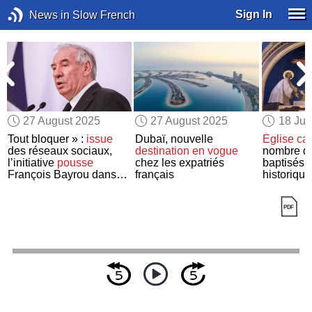
Sign In
News in Slow French
27 August 2025
27 August 2025
18 Ju
Tout bloquer » :
issue
Dubaï, nouvelle
Église ca
des réseaux sociaux,
destination en vogue
nombre d’
l’initiative
pousse
chez les expatriés
baptisés
a
François Bayrou dans
français
historique
ses retranchements
et
menace
la France de
blocage complet