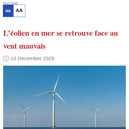
TEXT SIZE
aa
AA
L’éolien en mer
se retrouve face
au
vent mauvais
10 December 2025